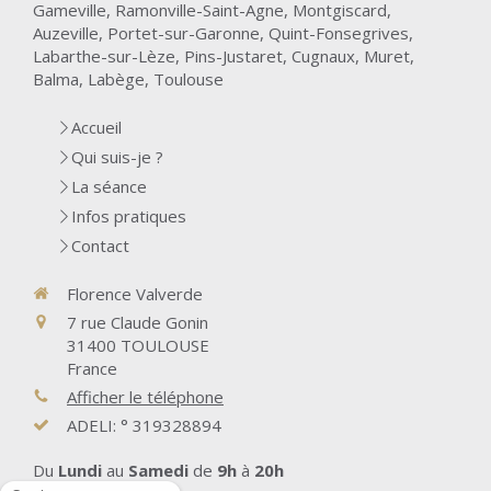
Gameville, Ramonville-Saint-Agne, Montgiscard,
Auzeville, Portet-sur-Garonne, Quint-Fonsegrives,
Labarthe-sur-Lèze, Pins-Justaret, Cugnaux, Muret,
Balma, Labège, Toulouse
Accueil
Qui suis-je ?
La séance
Infos pratiques
Contact
Florence Valverde
7 rue Claude Gonin
31400
TOULOUSE
France
Afficher le téléphone
ADELI: ° 319328894
Du
Lundi
au
Samedi
de
9h
à
20h